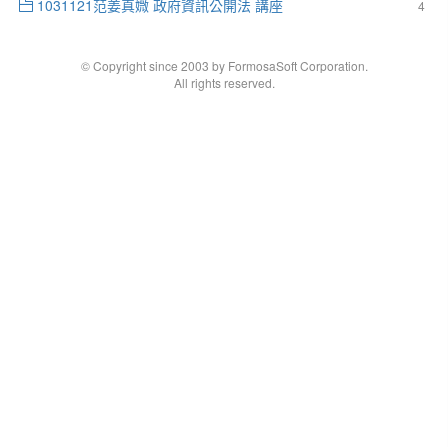
1031121范姜真媺 政府資訊公開法 講座
4
© Copyright since 2003 by FormosaSoft Corporation.
All rights reserved.