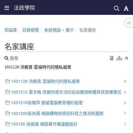
法政學院
知識庫
目錄總覽
系統預設 ~ 展示
名家講座
名家講座
搜尋
1031128 洪朝貴
雲端時代的隱私威脅
1031128 洪朝貴 雲端時代的隱私威脅
5
1031212 葛冬梅 改變你我生活的自由開源軟體與其授權模式
4
1031219孫賜萍 挪威電腦教室裡的秘密
2
1031205吳尚儒 網路購物與資訊科技之匯流新趨勢
7
103126 徐振雄 網路著作權議題探討
7